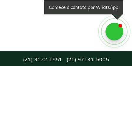
Comece o contato por WhatsApp
(
21
)
3172-1551
(
21
)
97141-5005